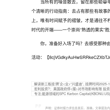
当所有的噪音散去，留在那些聪😁
个清晰的行动指南：去占有那些有故事的
上，唯有时间赋予的褶皱，才是通往不
时代的开端——一个崇尚“熟透的果实”胜
你，准备好入场了吗？去感受那种
活动：【
8cjVGdkyAuHwSRRkeCZXbTJ
解读新三板挂‘牌’企<业>“兴盛迪”, 挂牌时间2025-11
宏利投资?：美国政府停<摆>对市场影响有限 投
专注;能源领域的SP
C Karbon Capital(KBO
声明：证券时报力求信息真实、准确，文章提及内