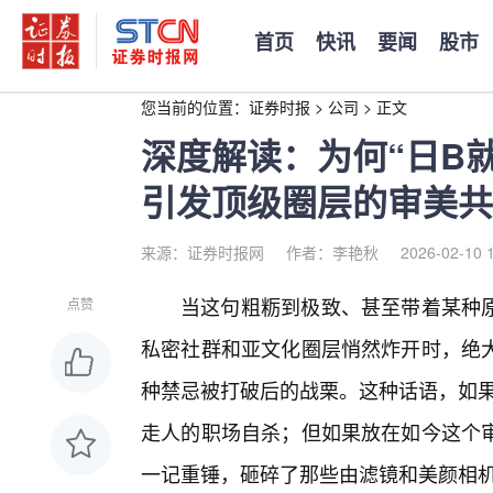
首页
快讯
要闻
股市
您当前的位置：
证券时报
>
公司
>
正文
深度解读：为何“日B就
引发顶级圈层的审美共
来源：证券时报网
作者：李艳秋
2026-02-10 
当这句粗粝到极致、甚至带着某种原
点赞
私密社群和亚文化圈层悄然炸开时，绝
种禁忌被打破后的战栗。这种话语，如果
走人的职场自杀；但如果放在如今这个
一记重锤，砸碎了那些由滤镜和美颜相