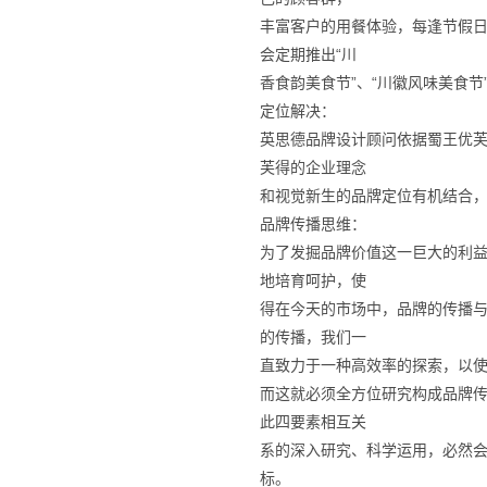
丰富客户的用餐体验，每逢节假
会定期推出“川
香食韵美食节”、“川徽风味美食节
定位解决：
英思德品牌设计顾问依据蜀王优
芙得的企业理念
和视觉新生的品牌定位有机结合
品牌传播思维：
为了发掘品牌价值这一巨大的利
地培育呵护，使
得在今天的市场中，品牌的传播
的传播，我们一
直致力于一种高效率的探索，以
而这就必须全方位研究构成品牌
此四要素相互关
系的深入研究、科学运用，必然
标。