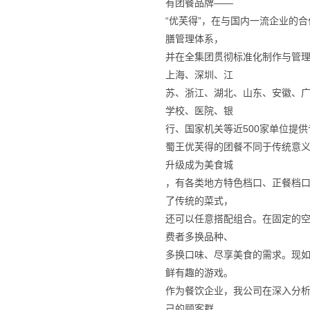
有团餐品牌——
“优芙得”，在与国内一流企业的
膳管理体系，
并在全集团贯彻标准化制作与管
上海、深圳、江
苏、浙江、湖北、山东、安徽、
学校、医院、银
行、国家机关等近500家单位提
蜀王优芙得的团餐不同于传统意
升级成为美食城
，有各类地方特色档口、正餐档
了传统的菜式，
还可以任意搭配组合。在固定的
费者多换品种、
多换口味、尽享美食的需求。现
鲜有趣的游戏。
作为餐饮企业，我公司在深入分析
己的顾客群，