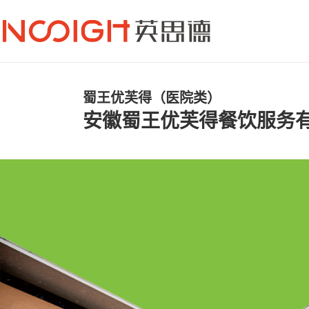
蜀王优芙得（医院类）
安徽蜀王优芙得餐饮服务