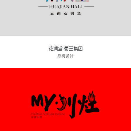
花涧堂-蜀王集团
品牌设计