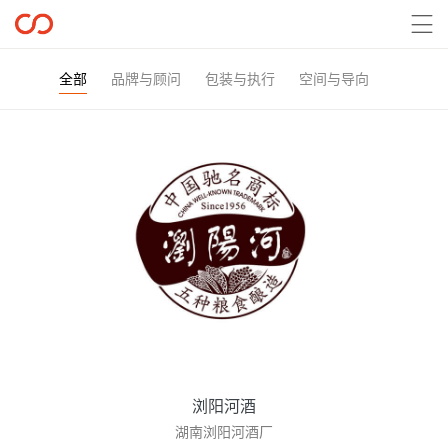

全部
品牌与顾问
包装与执行
空间与导向
浏阳河酒
湖南浏阳河酒厂