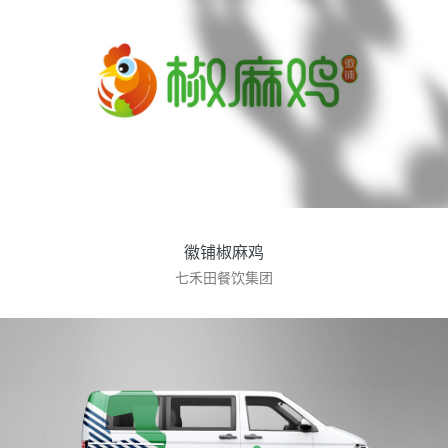
徽铺椒麻鸡
七禾田餐饮集团